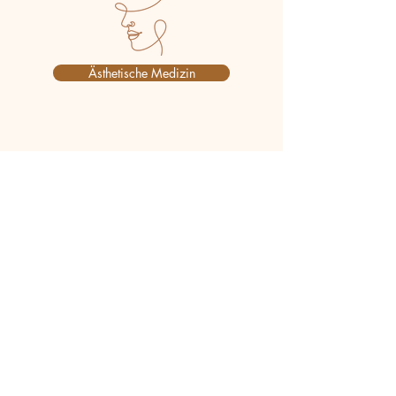
Ästhetische Medizin
Infusionen
Berliner Str. 4, 73728 Esslingen
+49 (0) 711 355 525
Öffnungszeiten
Montag-Donnerstag